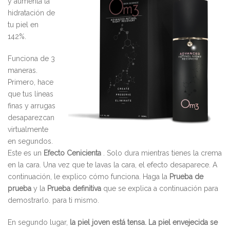
y aumenta la
hidratación de
tu piel en
142%.
Funciona de 3
maneras.
Primero, hace
que tus líneas
finas y arrugas
desaparezcan
virtualmente
en segundos.
Este es un
Efecto Cenicienta
. Solo dura mientras tienes la crema
en la cara. Una vez que te lavas la cara, el efecto desaparece. A
continuación, le explico cómo funciona. Haga la
Prueba de
prueba
y la
Prueba definitiva
que se explica a continuación para
demostrarlo. para ti mismo.
En segundo lugar,
la piel joven está tensa.
La piel envejecida se