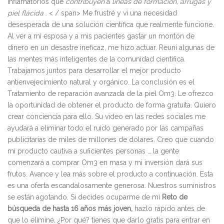
inflamatorios que
contribuyen
a
líneas de formación, arrugas y
piel flácida
.
< / span> Me frustré y vi una necesidad
desesperada de una solución científica que realmente funcione.
Al ver a mi esposa y a mis pacientes gastar un montón de
dinero en un desastre ineficaz, me hizo actuar. Reuní algunas de
las mentes más inteligentes de la comunidad científica.
Trabajamos juntos para desarrollar el mejor producto
antienvejecimiento natural y orgánico. La conclusión es el
Tratamiento de reparación avanzada de la piel Om3. Le ofrezco
la oportunidad de obtener el producto de forma gratuita. Quiero
crear conciencia para ello. Su video en las redes sociales me
ayudará a eliminar todo el ruido generado por las campañas
publicitarias de miles de millones de dólares. Creo que cuando
mi producto cautiva a suficientes personas … la gente
comenzará a comprar Om3 en masa y mi inversión dará sus
frutos. Avance y lea más sobre el producto a continuación. Esta
es una oferta escandalosamente generosa. Nuestros suministros
se están agotando. Si decides ocuparme de mi
Reto de
búsqueda de hasta 16 años más joven,
hazlo rápido antes de
que lo elimine. ¿Por qué? tienes que darlo gratis para entrar en